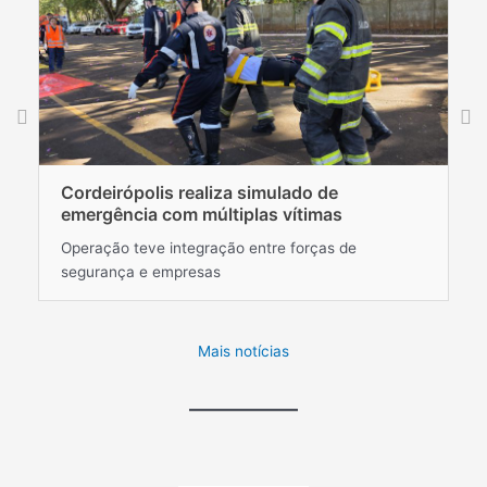
P
Cordeirópolis realiza simulado de
e
emergência com múltiplas vítimas
M
Operação teve integração entre forças de
Mu
segurança e empresas
au
Mais notícias