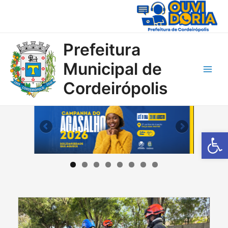
Ir
para
o
conteúdo
Prefeitura
Municipal de
Main
Cordeirópolis
Men
Barra de Fe